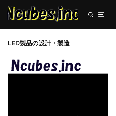
コ
ン
検
サイドバ
テ
索
ン
対
ツ
象:
へ
LED製品の設計・製造
ス
キ
ッ
プ