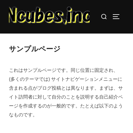
コ
ン
検
サイドバ
テ
索
ン
対
ツ
象:
へ
サンプルページ
ス
キ
これはサンプルページです。同じ位置に固定され、
ッ
プ
(多くのテーマでは) サイトナビゲーションメニューに
含まれる点がブログ投稿とは異なります。まずは、サ
イト訪問者に対して自分のことを説明する自己紹介ペ
ージを作成するのが一般的です。たとえば以下のよう
なものです。